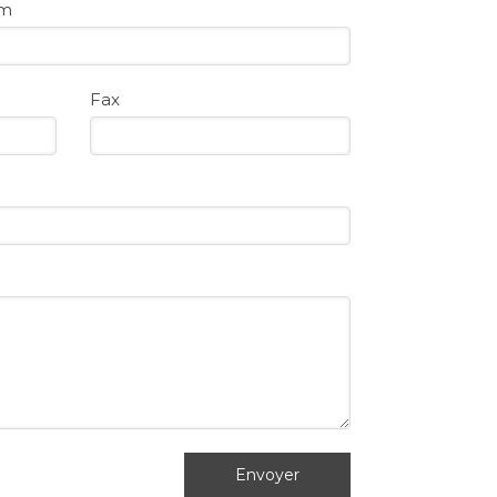
om
Fax
Envoyer