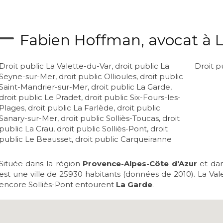
Fabien Hoffman, avocat à 
Droit public La Valette-du-Var
,
droit public La
Droit p
Seyne-sur-Mer
,
droit public Ollioules
,
droit public
Saint-Mandrier-sur-Mer
,
droit public La Garde
,
droit public Le Pradet
,
droit public Six-Fours-les-
Plages
,
droit public La Farlède
,
droit public
Sanary-sur-Mer
,
droit public Solliès-Toucas
,
droit
public La Crau
,
droit public Solliès-Pont
,
droit
public Le Beausset
,
droit public Carqueiranne
Située dans la région
Provence-Alpes-Côte d'Azur
et da
est une ville de 25930 habitants (données de 2010). La Val
encore Solliès-Pont entourent
La Garde
.