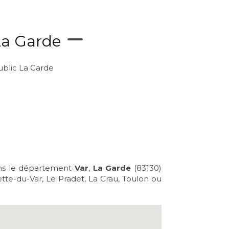
La Garde
ublic La Garde
ns le département
Var
,
La Garde
(83130)
ette-du-Var, Le Pradet, La Crau, Toulon ou